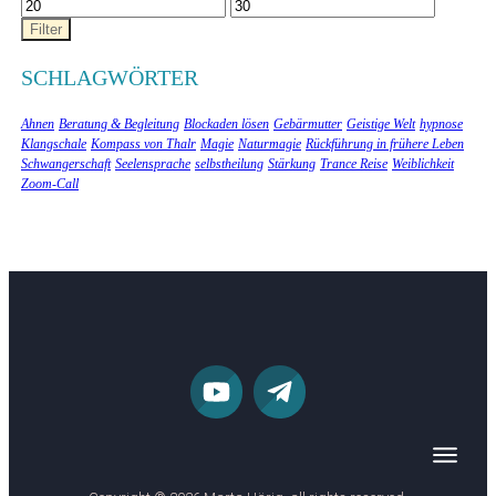
Min.
Max.
Preis
Preis
Filter
SCHLAGWÖRTER
Ahnen
Beratung & Begleitung
Blockaden lösen
Gebärmutter
Geistige Welt
hypnose
Klangschale
Kompass von Thalr
Magie
Naturmagie
Rückführung in frühere Leben
Schwangerschaft
Seelensprache
selbstheilung
Stärkung
Trance Reise
Weiblichkeit
Zoom-Call