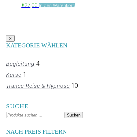
€
27,00
In den Warenkorb
KATEGORIE WÄHLEN
4
Begleitung
1
Kurse
10
Trance-Reise & Hypnose
SUCHE
Suchen
Suchen
nach:
NACH PREIS FILTERN