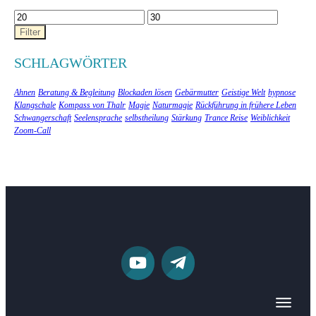
Min.
Max.
Preis
Preis
Filter
SCHLAGWÖRTER
Ahnen
Beratung & Begleitung
Blockaden lösen
Gebärmutter
Geistige Welt
hypnose
Klangschale
Kompass von Thalr
Magie
Naturmagie
Rückführung in frühere Leben
Schwangerschaft
Seelensprache
selbstheilung
Stärkung
Trance Reise
Weiblichkeit
Zoom-Call