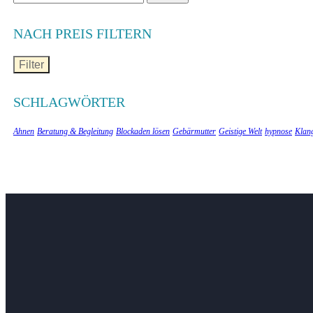
nach:
NACH PREIS FILTERN
Filter
SCHLAGWÖRTER
Ahnen
Beratung & Begleitung
Blockaden lösen
Gebärmutter
Geistige Welt
hypnose
Klan