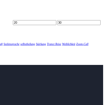
Min.
Max.
Preis
Preis
aft
Seelensprache
selbstheilung
Stärkung
Trance Reise
Weiblichkeit
Zoom-Call