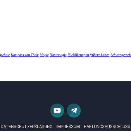
gschale
Kompass von Thalr
Magie
Naturmagie
Rückführung in frühere Leben
Schwangersch
DATENSCHUTZERKLÄRUNG
IMPRESSUM
HAFTUNGSAUSSCHLUSS