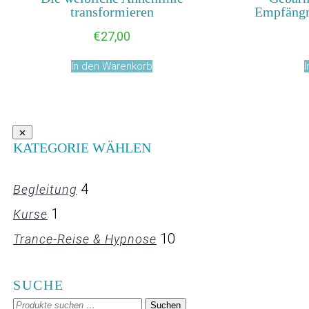
transformieren
Empfängn
€
27,00
In den Warenkorb
KATEGORIE WÄHLEN
4
Begleitung
1
Kurse
10
Trance-Reise & Hypnose
SUCHE
Suchen
Suchen